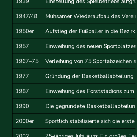
1939
Einstellung des Spielbetriebs aufg
1947/48
Mühsamer Wiederaufbau des Vereins
1950er
Aufstieg der Fußballer in die Bezir
1957
Einweihung des neuen Sportplatzes 
1967–75
Verleihung von 75 Sportabzeichen a
1977
Gründung der Basketballabteilung 
1987
Einweihung des
Forststadions
zum 6
1990
Die gegründete Basketballabteilung
2000er
Sportlich stabilisierte sich die ers
2002
75-jähriges Jubiläum: Ein großes F